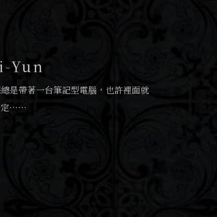
i-Yun
課總是帶著一台筆記型電腦，也許裡面就
一定⋯⋯