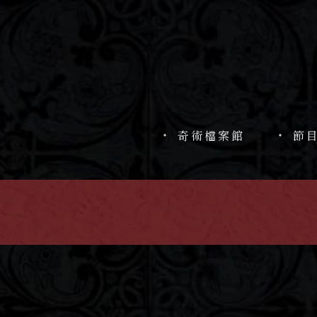
奇術檔案館
節