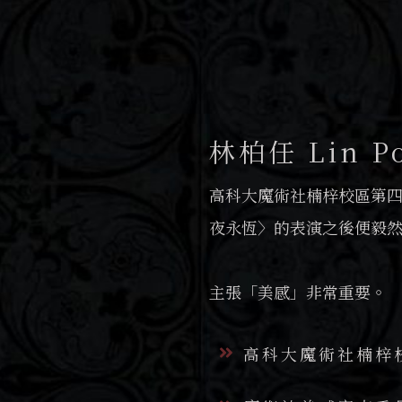
林柏任 Lin Po
高科大魔術社楠梓校區第四
夜永恆〉的表演之後便毅
主張「美感」非常重要。
高科大魔術社楠梓