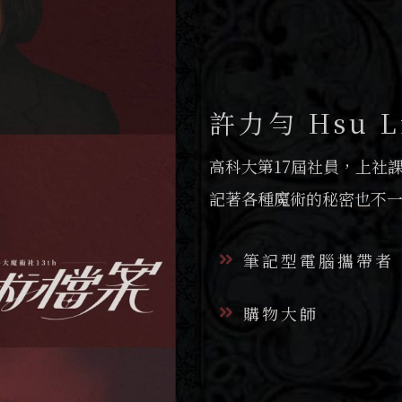
許力勻 Hsu L
高科大第17屆社員，上社
記著各種魔術的秘密也不
筆記型電腦攜帶者
購物大師